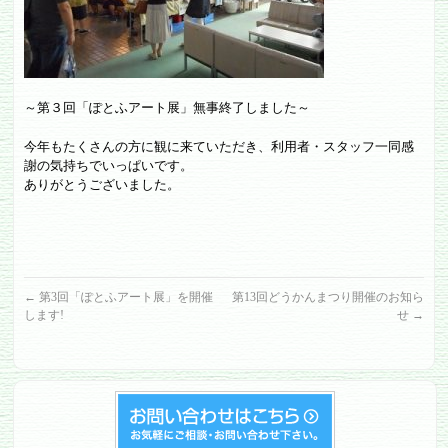
～第３回「ぽとふアート展」無事終了しました～
今年もたくさんの方に観に来ていただき、利用者・スタッフ一同感
謝の気持ちでいっぱいです。
ありがとうございました。
←
第3回「ぽとふアート展」を開催
第13回どうかんまつり開催のお知ら
します!
せ
→