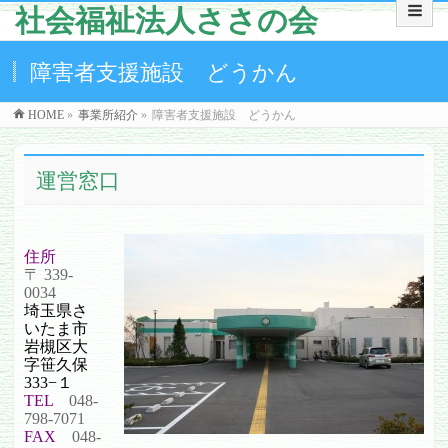
社会福祉法人ささの会
障害者支援施設 どうかん
HOME
»
事業所紹介
»
障害者支援施設 どうかん
運営窓口
住所
〒 339-
0034
埼玉県さ
いたま市
岩槻区大
字笹久保
333−１
TEL
048-
798-7071
FAX
048-