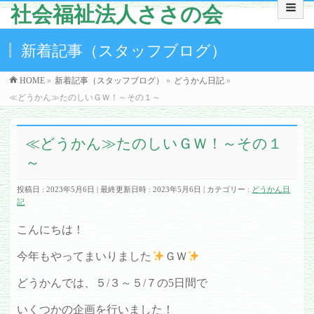
社会福祉法人ささの会
新着記事（スタッフブログ）
HOME
»
新着記事（スタッフブログ）
»
どうかん日記
»
≪どうかん≫たのしいＧＷ！～その１～
≪どうかん≫たのしいＧＷ！～その１
～
投稿日 : 2023年5月6日
最終更新日時 : 2023年5月6日
カテゴリー :
どうかん日
記
こんにちは！
今年もやってまいりました
ＧＷ
どうかんでは、５/３～５/７の5日間で
いくつかの企画を行いました！