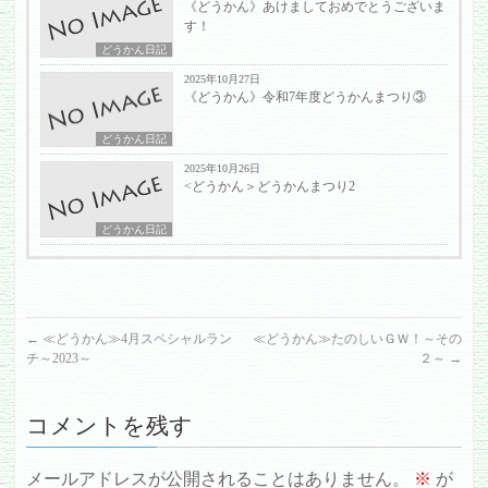
《どうかん》あけましておめでとうございま
す！
どうかん日記
2025年10月27日
《どうかん》令和7年度どうかんまつり③
どうかん日記
2025年10月26日
<どうかん＞どうかんまつり2
どうかん日記
←
≪どうかん≫4月スペシャルラン
≪どうかん≫たのしいＧＷ！～その
チ～2023～
２～
→
コメントを残す
メールアドレスが公開されることはありません。
※
が