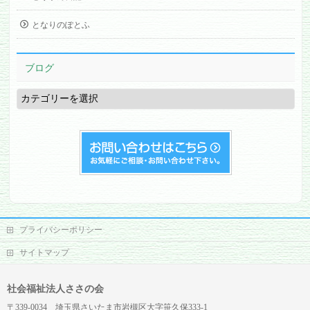
となりのぽとふ
ブログ
ブ
ロ
グ
プライバシーポリシー
サイトマップ
社会福祉法人ささの会
〒339-0034 埼玉県さいたま市岩槻区大字笹久保333-1