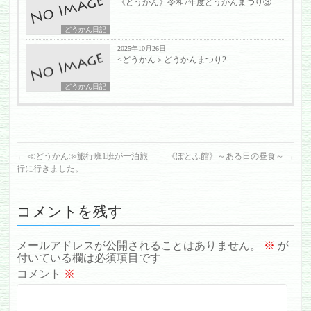
《どうかん》令和7年度どうかんまつり③
どうかん日記
2025年10月26日
<どうかん＞どうかんまつり2
どうかん日記
←
≪どうかん≫旅行班1班が一泊旅
《ぽとふ館》～ある日の昼食～
→
行に行きました。
コメントを残す
メールアドレスが公開されることはありません。
※
が
付いている欄は必須項目です
コメント
※