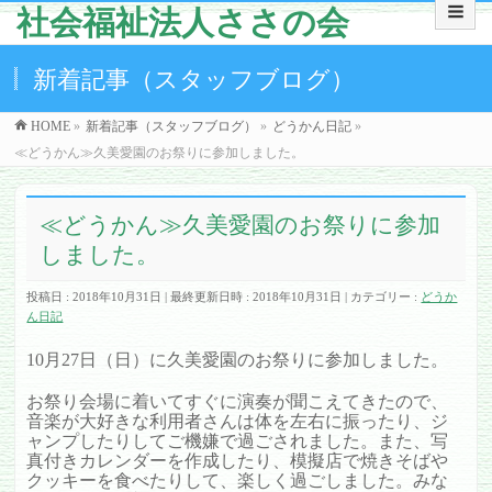
社会福祉法人ささの会
新着記事（スタッフブログ）
HOME
»
新着記事（スタッフブログ）
»
どうかん日記
»
≪どうかん≫久美愛園のお祭りに参加しました。
≪どうかん≫久美愛園のお祭りに参加
しました。
投稿日 : 2018年10月31日
最終更新日時 : 2018年10月31日
カテゴリー :
どうか
ん日記
10月27日（日）に久美愛園のお祭りに参加しました。
お祭り会場に着いてすぐに演奏が聞こえてきたので、
音楽が大好きな利用者さんは体を左右に振ったり、ジ
ャンプしたりしてご機嫌で過ごされました。また、写
真付きカレンダーを作成したり、模擬店で焼きそばや
クッキーを食べたりして、楽しく過ごしました。みな