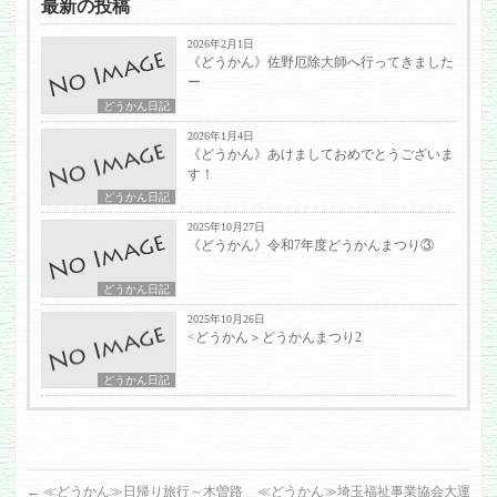
最新の投稿
2026年2月1日
《どうかん》佐野厄除大師へ行ってきました
ー
どうかん日記
2026年1月4日
《どうかん》あけましておめでとうございま
す！
どうかん日記
2025年10月27日
《どうかん》令和7年度どうかんまつり③
どうかん日記
2025年10月26日
<どうかん＞どうかんまつり2
どうかん日記
←
≪どうかん≫日帰り旅行～木曽路
≪どうかん≫埼玉福祉事業協会大運