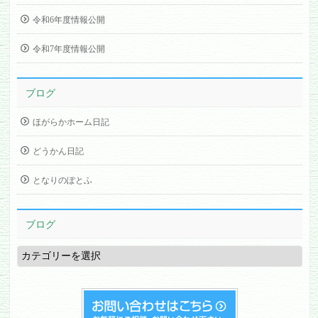
令和6年度情報公開
令和7年度情報公開
ブログ
ほがらかホーム日記
どうかん日記
となりのぽとふ
ブログ
ブ
ロ
グ