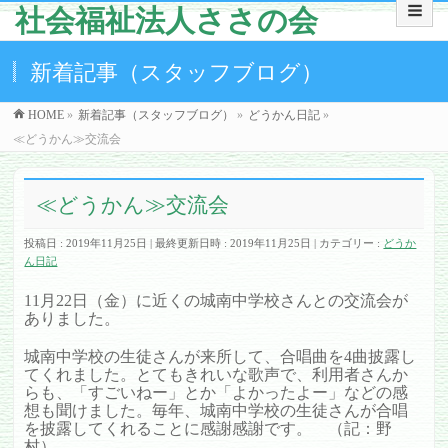
社会福祉法人ささの会
新着記事（スタッフブログ）
HOME
»
新着記事（スタッフブログ）
»
どうかん日記
»
≪どうかん≫交流会
≪どうかん≫交流会
投稿日 : 2019年11月25日
最終更新日時 : 2019年11月25日
カテゴリー :
どうか
ん日記
11月22日（金）に近くの城南中学校さんとの交流会が
ありました。
城南中学校の生徒さんが来所して、合唱曲を4曲披露し
てくれました。とてもきれいな歌声で、利用者さんか
らも、「すごいねー」とか「よかったよー」などの感
想も聞けました。毎年、城南中学校の生徒さんが合唱
を披露してくれることに感謝感謝です。 （記：野
村）