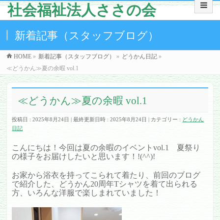
社会福祉法人ささの会
新着記事（スタッフブログ）
HOME
»
新着記事（スタッフブログ）
»
どうかん日記
»
≪どうかん≫夏の余暇 vol.1
≪どうかん≫夏の余暇 vol.1
投稿日 : 2025年8月24日
最終更新日時 : 2025年8月24日
カテゴリー :
どうかん
日記
こんにちは！今回は夏の余暇のイベントvol.1 夏祭り
の様子をお届けしたいと思います！!(^^)!
お家から浴衣を持ってこられて着たり、前回のブログ
で紹介した、どうかん20周年Tシャツを着て出られる
方、いろんな洋服で楽しまれていました！