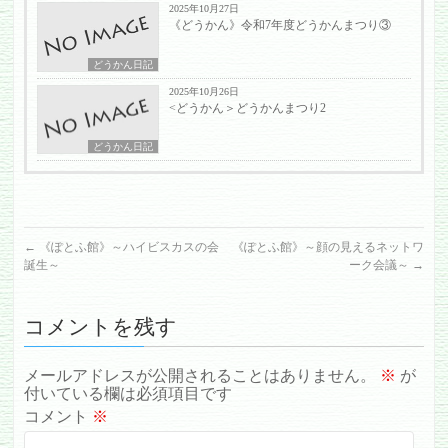
2025年10月27日
《どうかん》令和7年度どうかんまつり③
どうかん日記
2025年10月26日
<どうかん＞どうかんまつり2
どうかん日記
←
《ぽとふ館》～ハイビスカスの会
《ぽとふ館》～顔の見えるネットワ
誕生～
ーク会議～
→
コメントを残す
メールアドレスが公開されることはありません。
※
が
付いている欄は必須項目です
コメント
※