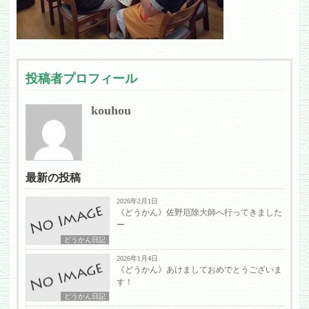
投稿者プロフィール
kouhou
最新の投稿
2026年2月1日
《どうかん》佐野厄除大師へ行ってきました
ー
どうかん日記
2026年1月4日
《どうかん》あけましておめでとうございま
す！
どうかん日記