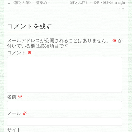
←
《ぽとふ館》～藍染め～
《ぽとふ館》～ポテト班外出 at night
～
→
コメントを残す
メールアドレスが公開されることはありません。
※
が
付いている欄は必須項目です
コメント
※
名前
※
メール
※
サイト