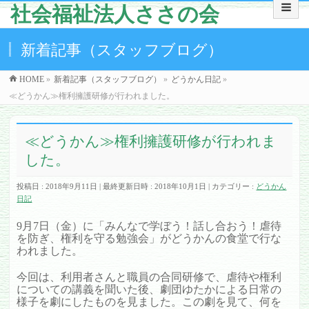
社会福祉法人ささの会
新着記事（スタッフブログ）
HOME
»
新着記事（スタッフブログ）
»
どうかん日記
»
≪どうかん≫権利擁護研修が行われました。
≪どうかん≫権利擁護研修が行われま
した。
投稿日 : 2018年9月11日
最終更新日時 : 2018年10月1日
カテゴリー :
どうかん
日記
9月7日（金）に「みんなで学ぼう！話し合おう！虐待
を防ぎ、権利を守る勉強会」がどうかんの食堂で行な
われました。
今回は、利用者さんと職員の合同研修で、虐待や権利
についての講義を聞いた後、劇団ゆたかによる日常の
様子を劇にしたものを見ました。この劇を見て、何を