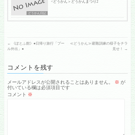
<どうかん＞どうかんまつり2
どうかん日記
←
《ぽとふ館》●日帰り旅行「プー
≪どうかん≫避難訓練の様子をチラ
ル外出」●
見せ！
→
コメントを残す
メールアドレスが公開されることはありません。
※
が
付いている欄は必須項目です
コメント
※