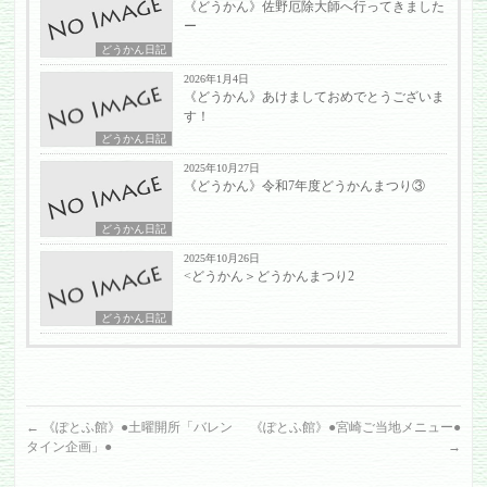
《どうかん》佐野厄除大師へ行ってきました
ー
どうかん日記
2026年1月4日
《どうかん》あけましておめでとうございま
す！
どうかん日記
2025年10月27日
《どうかん》令和7年度どうかんまつり③
どうかん日記
2025年10月26日
<どうかん＞どうかんまつり2
どうかん日記
←
《ぽとふ館》●土曜開所「バレン
《ぽとふ館》●宮崎ご当地メニュー●
タイン企画」●
→