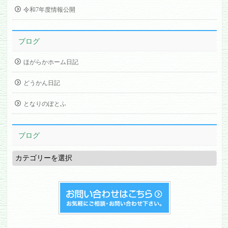
令和7年度情報公開
ブログ
ほがらかホーム日記
どうかん日記
となりのぽとふ
ブログ
ブ
ロ
グ