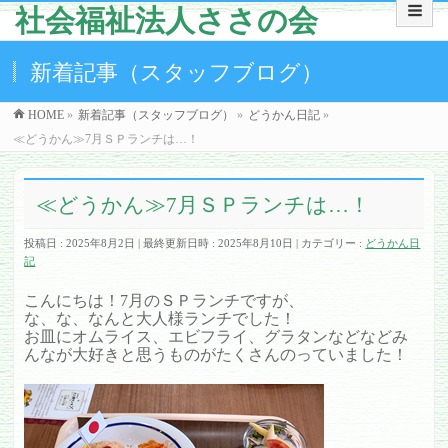
社会福祉法人ささの会
新着記事（スタッフブログ）
HOME
»
新着記事（スタッフブログ）
»
どうかん日記
»
≪どうかん≫7月ＳＰランチは…！
≪どうかん≫7月ＳＰランチは…！
投稿日 : 2025年8月2日
最終更新日時 : 2025年8月10日
カテゴリー :
どうかん日
記
こんにちは！7月のＳＰランチですが、
な、な、なんと大人様ランチでした！
お皿にオムライス、エビフライ、グラタンなどなどみ
んなが大好きと思うものがたくさんのっていました！