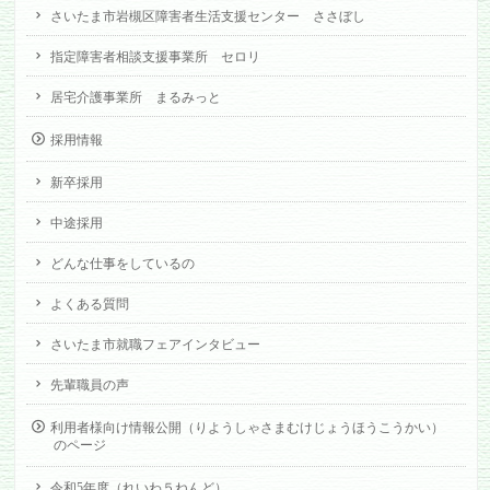
さいたま市岩槻区障害者生活支援センター ささぼし
指定障害者相談支援事業所 セロリ
居宅介護事業所 まるみっと
採用情報
新卒採用
中途採用
どんな仕事をしているの
よくある質問
さいたま市就職フェアインタビュー
先輩職員の声
利用者様向け情報公開（りようしゃさまむけじょうほうこうかい）
のページ
令和5年度（れいわ５ねんど）