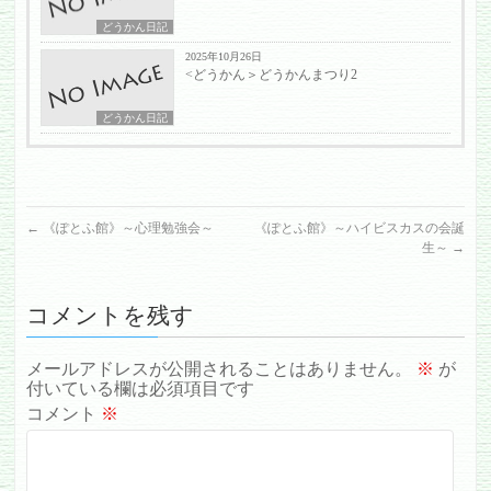
どうかん日記
2025年10月26日
<どうかん＞どうかんまつり2
どうかん日記
←
《ぽとふ館》～心理勉強会～
《ぽとふ館》～ハイビスカスの会誕
生～
→
コメントを残す
メールアドレスが公開されることはありません。
※
が
付いている欄は必須項目です
コメント
※