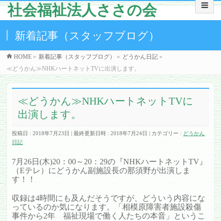
社会福祉法人ささの会
新着記事（スタッフブログ）
HOME
»
新着記事（スタッフブログ）
»
どうかん日記
»
≪どうかん≫NHKハートネットTVに出演します。
≪どうかん≫NHKハートネットTVに
出演します。
投稿日 : 2018年7月23日
最終更新日時 : 2018年7月24日
カテゴリー :
どうかん
日記
7月26日(木)20：00～20：29の『NHKハートネットTV』
（Eテレ）にどうかん副施設長の那須野が出演しま
す！！
収録は4時間にも及んだそうですが、どういう内容にな
っているのか気になります。「相模原障害者施設殺傷
事件から2年 福祉現場で働く人たちの本音」というこ