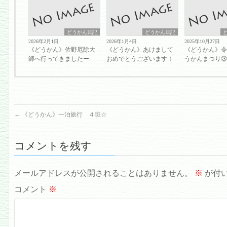
どうかん日記
どうかん日記
2026年2月1日
2026年1月4日
2025年10月27日
《どうかん》佐野厄除大
《どうかん》あけまして
《どうかん》令
師へ行ってきましたー
おめでとうございます！
うかんまつり
←
《どうかん》一泊旅行 ４班☆
コメントを残す
メールアドレスが公開されることはありません。
※
が付
コメント
※