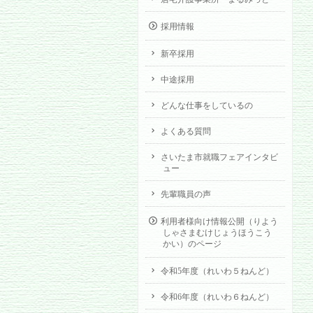
採用情報
新卒採用
中途採用
どんな仕事をしているの
よくある質問
さいたま市就職フェアインタビ
ュー
先輩職員の声
利用者様向け情報公開（りよう
しゃさまむけじょうほうこう
かい）のページ
令和5年度（れいわ５ねんど）
令和6年度（れいわ６ねんど）