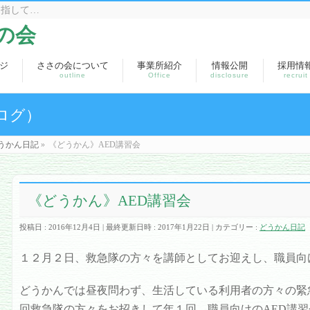
目指して…
の会
ジ
ささの会について
事業所紹介
情報公開
採用情
outline
Office
disclosure
recruit
ログ）
うかん日記
»
《どうかん》AED講習会
《どうかん》AED講習会
投稿日 : 2016年12月4日
最終更新日時 : 2017年1月22日
カテゴリー :
どうかん日記
１２月２日、救急隊の方々を講師としてお迎えし、職員向
どうかんでは昼夜問わず、生活している利用者の方々の緊
回救急隊の方々をお招きして年１回、職員向けのAED講