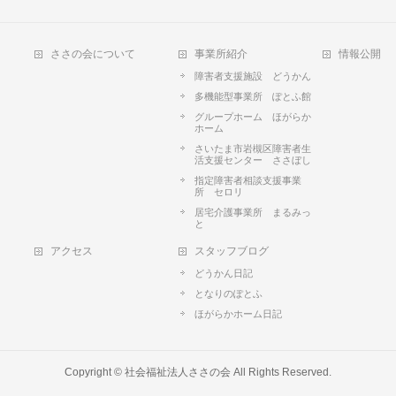
ささの会について
事業所紹介
情報公開
障害者支援施設 どうかん
多機能型事業所 ぽとふ館
グループホーム ほがらか
ホーム
さいたま市岩槻区障害者生
活支援センター ささぼし
指定障害者相談支援事業
所 セロリ
居宅介護事業所 まるみっ
と
アクセス
スタッフブログ
どうかん日記
となりのぽとふ
ほがらかホーム日記
Copyright ©
社会福祉法人ささの会
All Rights Reserved.