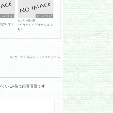
どうかん日記
どうかん日記
2025年10月26日
和7年度ど
<どうかん＞どうかんまつ
③
り2
《ぽとふ館》施設内ワックスがけ☆
→
いている欄は必須項目です