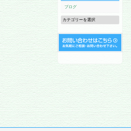
ブログ
ブ
ロ
グ