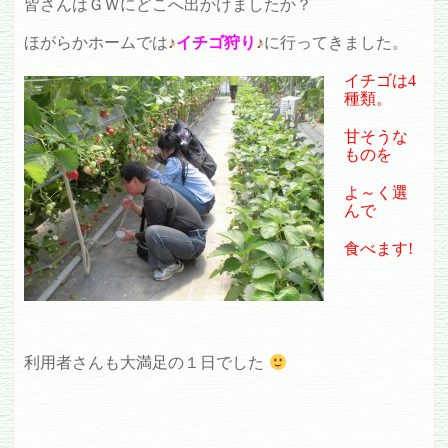
皆さんはＧＷにどこへ出かけましたか？
ほがらかホームでは
♪
イチゴ狩り
♪
に行ってきました。
イチゴは4
種類。
甘そうな
ものを
よ～く選
んで
食べます!
利用者さんも大満足の１日でした