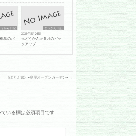
どうかん日記
どうかん日記
2026年5月26日
岩槻駅のバ
≪どうかん≫５月のピッ
クアップ
《ぽとふ館》●庭屋オープンガーデン●
→
いている欄は必須項目です