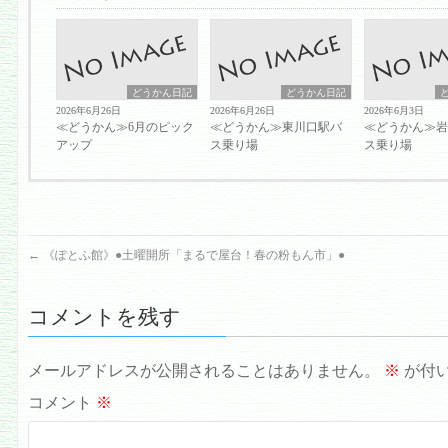
どうかん日記
どうかん日記
2026年6月26日
2026年6月26日
2026年6月3日
≪どうかん≫6月のピック
≪どうかん≫東川口駅バ
≪どうかん≫
アップ
ス乗り場
ス乗り場
←
《ぽとふ館》●土曜開所「まるで屋台！春の粉もん市」●
コメントを残す
メールアドレスが公開されることはありません。
※
が付
コメント
※