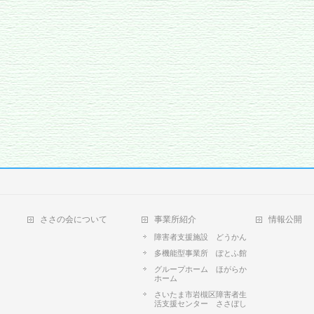
ささの会について
事業所紹介
情報公開
障害者支援施設 どうかん
多機能型事業所 ぽとふ館
グループホーム ほがらか
ホーム
さいたま市岩槻区障害者生
活支援センター ささぼし