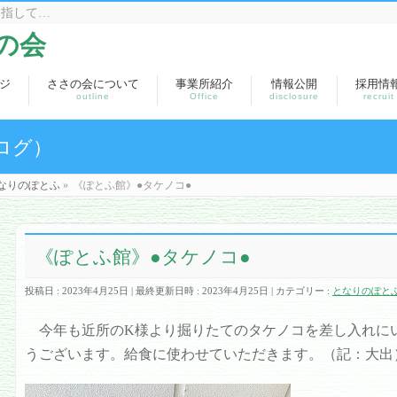
目指して…
の会
ジ
ささの会について
事業所紹介
情報公開
採用情
outline
Office
disclosure
recruit
ログ）
なりのぽとふ
»
《ぽとふ館》●タケノコ●
《ぽとふ館》●タケノコ●
投稿日 : 2023年4月25日
最終更新日時 : 2023年4月25日
カテゴリー :
となりのぽと
今年も近所のK様より掘りたてのタケノコを差し入れに
うございます。給食に使わせていただきます。（記：大出