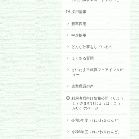
採用情報
新卒採用
中途採用
どんな仕事をしているの
よくある質問
さいたま市就職フェアインタビ
ュー
先輩職員の声
利用者様向け情報公開（りよう
しゃさまむけじょうほうこう
かい）のページ
令和5年度（れいわ５ねんど）
令和6年度（れいわ６ねんど）