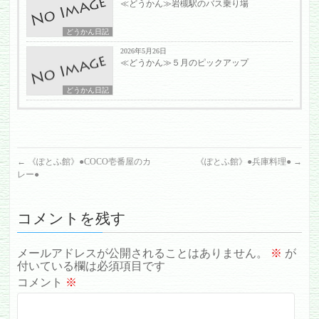
≪どうかん≫岩槻駅のバス乗り場
どうかん日記
2026年5月26日
≪どうかん≫５月のピックアップ
どうかん日記
←
《ぽとふ館》●COCO壱番屋のカ
《ぽとふ館》●兵庫料理●
→
レー●
コメントを残す
メールアドレスが公開されることはありません。
※
が
付いている欄は必須項目です
コメント
※