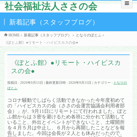
社会福祉法人ささの会
新着記事（スタッフブログ）
HOME
»
新着記事（スタッフブログ）
»
となりのぽとふ
»
《ぽとふ館》●リモート・ハイビスカスの会●
《ぽとふ館》●リモート・ハイビスカ
スの会●
投稿日 : 2020年9月15日
最終更新日時 : 2020年9月15日
カテゴリー :
となりの
ぽとふ
コロナ騒動でしばらく活動できなかった今年度初めて
の「ハイビスカスの会（ささの会運営協議会利用者部
会）」が、9月11日にリモートにて行われました。ぽと
ふ館からは３密を避けるため各班に分かれて活動して
いること、外出とイベントができないこと、土曜開所
を４月５月は中止し、６月から再開したことなどを報
告しました。今回は会長が２人とも休みだったので、