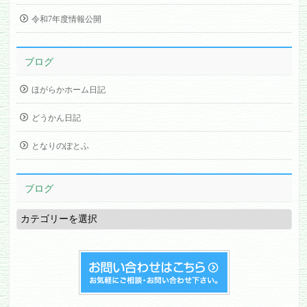
令和7年度情報公開
ブログ
ほがらかホーム日記
どうかん日記
となりのぽとふ
ブログ
ブ
ロ
グ