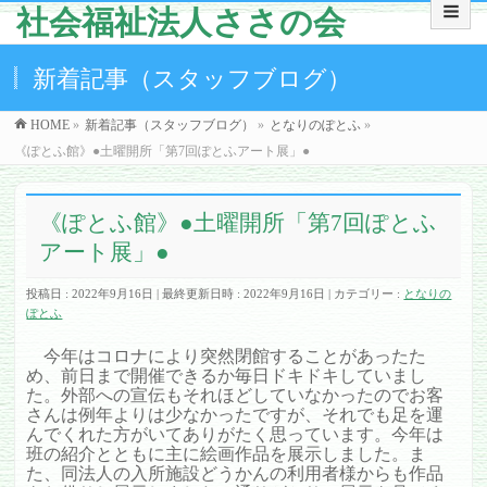
社会福祉法人ささの会
新着記事（スタッフブログ）
HOME
»
新着記事（スタッフブログ）
»
となりのぽとふ
»
《ぽとふ館》●土曜開所「第7回ぽとふアート展」●
《ぽとふ館》●土曜開所「第7回ぽとふ
アート展」●
投稿日 : 2022年9月16日
最終更新日時 : 2022年9月16日
カテゴリー :
となりの
ぽとふ
今年はコロナにより突然閉館することがあったた
め、前日まで開催できるか毎日ドキドキしていまし
た。外部への宣伝もそれほどしていなかったのでお客
さんは例年よりは少なかったですが、それでも足を運
んでくれた方がいてありがたく思っています。今年は
班の紹介とともに主に絵画作品を展示しました。ま
た、同法人の入所施設どうかんの利用者様からも作品