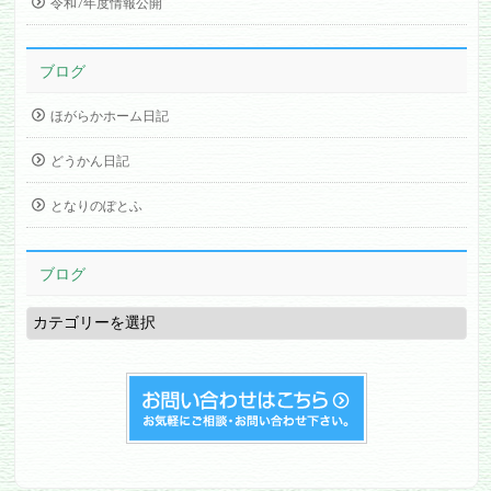
令和7年度情報公開
ブログ
ほがらかホーム日記
どうかん日記
となりのぽとふ
ブログ
ブ
ロ
グ