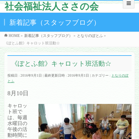
社会福祉法人ささの会
新着記事（スタッフブログ）
HOME
»
新着記事（スタッフブログ）
»
となりのぽとふ
»
《ぽとふ館》キャロット班活動☆
《ぽとふ館》キャロット班活動☆
投稿日 : 2016年9月1日
最終更新日時 : 2016年9月1日
カテゴリー :
となりのぽ
とふ
8月10日
キャロッ
ト班で
は、毎週
水曜日の
午後の活
動時間に