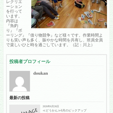
レクリエ
ーション
を行って
います。
内容は
『魚釣
り』『ボ
ーリング』『借り物競争』など様々です。作業時間よ
りも笑い声も多く、賑やかな時間を共有し、班員全員
で楽しいひと時を過ごしています。（記：川上）
投稿者プロフィール
doukan
最新の投稿
2026年6月26日
≪どうかん≫6月のピックアップ