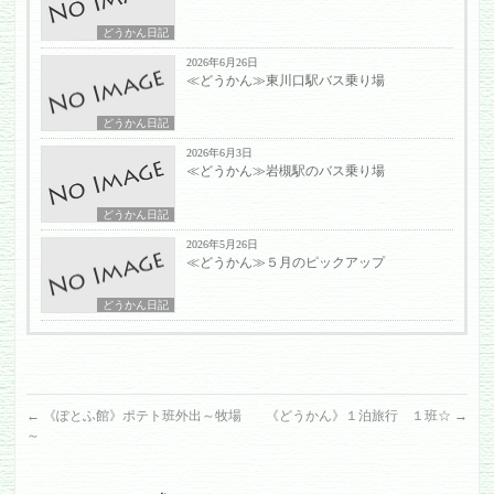
どうかん日記
2026年6月26日
≪どうかん≫東川口駅バス乗り場
どうかん日記
2026年6月3日
≪どうかん≫岩槻駅のバス乗り場
どうかん日記
2026年5月26日
≪どうかん≫５月のピックアップ
どうかん日記
←
《ぽとふ館》ポテト班外出～牧場
《どうかん》１泊旅行 １班☆
→
～