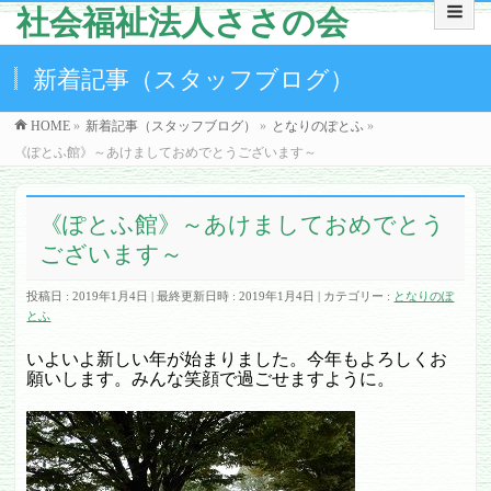
社会福祉法人ささの会
新着記事（スタッフブログ）
HOME
»
新着記事（スタッフブログ）
»
となりのぽとふ
»
《ぽとふ館》～あけましておめでとうございます～
《ぽとふ館》～あけましておめでとう
ございます～
投稿日 : 2019年1月4日
最終更新日時 : 2019年1月4日
カテゴリー :
となりのぽ
とふ
いよいよ新しい年が始まりました。
今年もよろしくお
願いします。
みんな笑顔で過ごせますように。