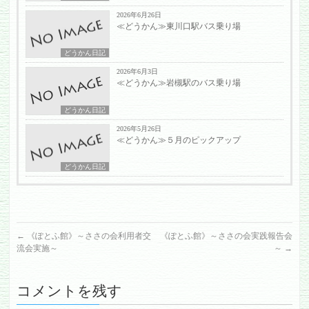
2026年6月26日
≪どうかん≫東川口駅バス乗り場
どうかん日記
2026年6月3日
≪どうかん≫岩槻駅のバス乗り場
どうかん日記
2026年5月26日
≪どうかん≫５月のピックアップ
どうかん日記
←
《ぽとふ館》～ささの会利用者交
《ぽとふ館》～ささの会実践報告会
流会実施～
～
→
コメントを残す