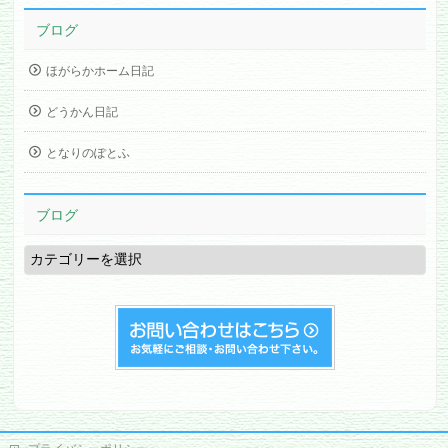
ブログ
ほがらかホーム日記
どうかん日記
となりのぽとふ
ブログ
ブ
ロ
グ