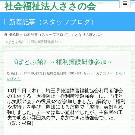
社会福祉法人ささの会
新着記事（スタッフブログ）
HOME
»
新着記事（スタッフブログ）
»
となりのぽとふ
»
《ぽとふ館》～権利擁護研修参加～
《ぽとふ館》～権利擁護研修参加～
投稿日 : 2017年10月27日
最終更新日時 : 2017年10月27日
カテゴリー :
となり
のぽとふ
10
月
12
日（木）、埼玉県発達障害福祉協会利用者部会
の主催する「虐待防止・権利擁護勉強会」に、「ぽと
ふ笑顔の会」の役員
3
名が参加しました。講義で「権利
や虐待」を学び、劇団による演劇で「虐待」実例を勉
強しました。テーマは重い題材でしたが、主催者の工
夫で明るい雰囲気の中、参加できた勉強会でした。
（記：杉森）