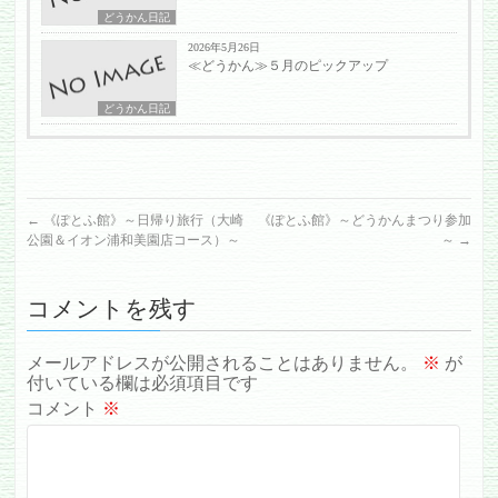
どうかん日記
2026年5月26日
≪どうかん≫５月のピックアップ
どうかん日記
←
《ぽとふ館》～日帰り旅行（大崎
《ぽとふ館》～どうかんまつり参加
公園＆イオン浦和美園店コース）～
～
→
コメントを残す
メールアドレスが公開されることはありません。
※
が
付いている欄は必須項目です
コメント
※