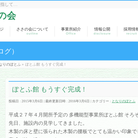
目指して…
の会
ジ
ささの会について
事業所紹介
情報公開
採用情
outline
Office
disclosure
recruit
ログ）
なりのぽとふ
»
ぽとふ館 もうすぐ完成！
ぽとふ館 もうすぐ完成！
投稿日 : 2015年3月6日
最終更新日時 : 2016年3月6日
カテゴリー :
となりのぽとふ
平成２７年４月開所予定の 多機能型事業所ぽとふ館 そろ
先日、施設内の見学してきました。
木製の床と壁に張られた木製の腰板でとても温かい印象で