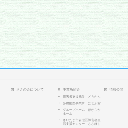
ささの会について
事業所紹介
情報公開
障害者支援施設 どうかん
多機能型事業所 ぽとふ館
グループホーム ほがらか
ホーム
さいたま市岩槻区障害者生
活支援センター ささぼし