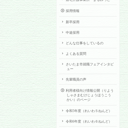
採用情報
新卒採用
中途採用
どんな仕事をしているの
よくある質問
さいたま市就職フェアインタビ
ュー
先輩職員の声
利用者様向け情報公開（りよう
しゃさまむけじょうほうこう
かい）のページ
令和5年度（れいわ５ねんど）
令和6年度（れいわ６ねんど）