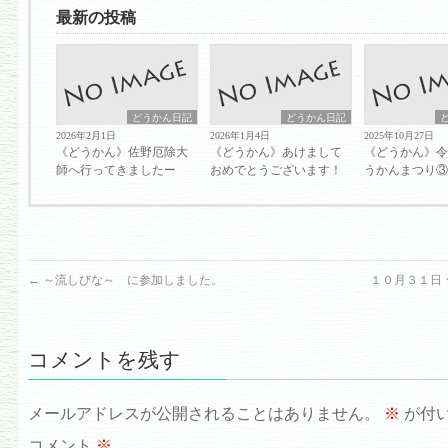
最新の投稿
どうかん日記
どうかん日記
2026年2月1日
2026年1月4日
2025年10月27日
《どうかん》佐野厄除大
《どうかん》あけまして
《どうかん》令
師へ行ってきましたー
おめでとうございます！
うかんまつり
←
～流しびな～ に参加しました。
１０月３１日
コメントを残す
メールアドレスが公開されることはありません。
※
が付
コメント
※