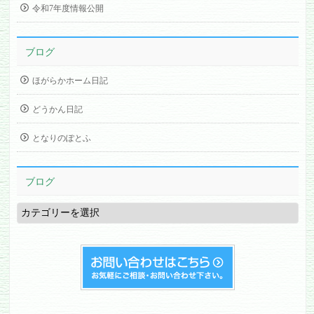
令和7年度情報公開
ブログ
ほがらかホーム日記
どうかん日記
となりのぽとふ
ブログ
ブ
ロ
グ