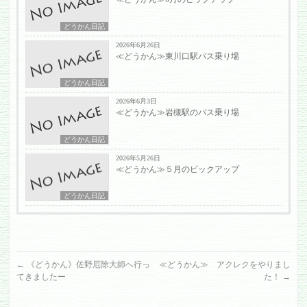
どうかん日記
2026年6月26日
≪どうかん≫東川口駅バス乗り場
どうかん日記
2026年6月3日
≪どうかん≫岩槻駅のバス乗り場
どうかん日記
2026年5月26日
≪どうかん≫５月のピックアップ
どうかん日記
←
《どうかん》佐野厄除大師へ行っ
≪どうかん≫ アクレクをやりまし
てきましたー
た！
→