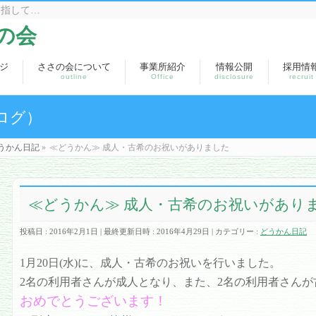
目指して…
の会
ジ
ささの会について
事業所紹介
情報公開
採用情
outline
Office
disclosure
recruit
ログ）
うかん日記
»
≪どうかん≫ 成人・古希のお祝いがありました
≪どうかん≫ 成人・古希のお祝いがあり
投稿日 : 2016年2月1日
最終更新日時 : 2016年4月29日
カテゴリー :
どうかん日記
1月20日(水)に、成人・古希のお祝いを行いました。
2名の利用者さんが成人となり、また、2名の利用者さんが
おめでとうございます！