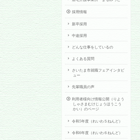
採用情報
新卒採用
中途採用
どんな仕事をしているの
よくある質問
さいたま市就職フェアインタビ
ュー
先輩職員の声
利用者様向け情報公開（りよう
しゃさまむけじょうほうこう
かい）のページ
令和5年度（れいわ５ねんど）
令和6年度（れいわ６ねんど）