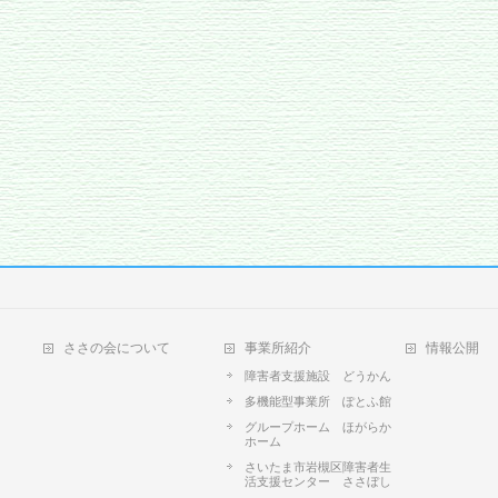
ささの会について
事業所紹介
情報公開
障害者支援施設 どうかん
多機能型事業所 ぽとふ館
グループホーム ほがらか
ホーム
さいたま市岩槻区障害者生
活支援センター ささぼし