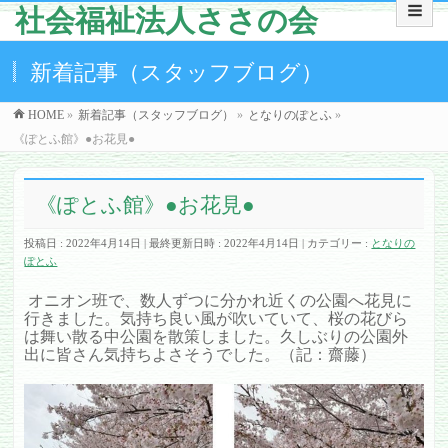
社会福祉法人ささの会
新着記事（スタッフブログ）
HOME
»
新着記事（スタッフブログ）
»
となりのぽとふ
»
《ぽとふ館》●お花見●
《ぽとふ館》●お花見●
投稿日 : 2022年4月14日
最終更新日時 : 2022年4月14日
カテゴリー :
となりの
ぽとふ
オニオン班で、数人ずつに分かれ近くの公園へ花見に
行きました。気持ち良い風が吹いていて、桜の花びら
は舞い散る中公園を散策しました。久しぶりの公園外
出に皆さん気持ちよさそうでした。（記：齋藤）