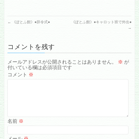
←
《ぽとふ館》●辞令式●
《ぽとふ館》●キャロット班で外出●
→
コメントを残す
メールアドレスが公開されることはありません。
※
が
付いている欄は必須項目です
コメント
※
名前
※
メール
※