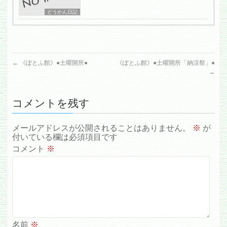
どうかん日記
←
《ぽとふ館》●土曜開所●
《ぽとふ館》●土曜開所「納涼祭」●
→
コメントを残す
メールアドレスが公開されることはありません。
※
が
付いている欄は必須項目です
コメント
※
名前
※