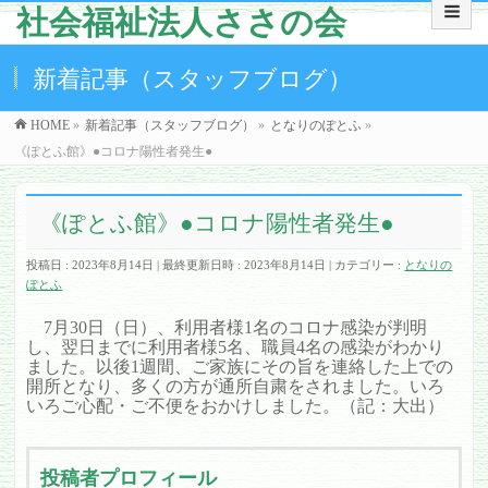
社会福祉法人ささの会
新着記事（スタッフブログ）
HOME
»
新着記事（スタッフブログ）
»
となりのぽとふ
»
《ぽとふ館》●コロナ陽性者発生●
《ぽとふ館》●コロナ陽性者発生●
投稿日 : 2023年8月14日
最終更新日時 : 2023年8月14日
カテゴリー :
となりの
ぽとふ
7月30日（日）、利用者様1名のコロナ感染が判明
し、翌日までに利用者様5名、職員4名の感染がわかり
ました。以後1週間、ご家族にその旨を連絡した上での
開所となり、多くの方が通所自粛をされました。いろ
いろご心配・ご不便をおかけしました。（記：大出）
投稿者プロフィール