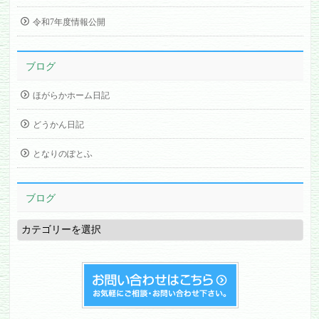
令和7年度情報公開
ブログ
ほがらかホーム日記
どうかん日記
となりのぽとふ
ブログ
ブ
ロ
グ