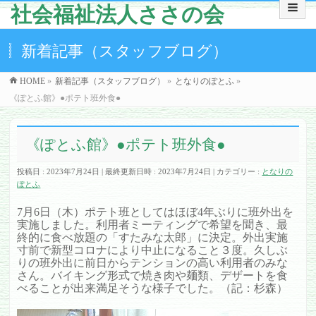
社会福祉法人ささの会
新着記事（スタッフブログ）
HOME
»
新着記事（スタッフブログ）
»
となりのぽとふ
»
《ぽとふ館》●ポテト班外食●
《ぽとふ館》●ポテト班外食●
投稿日 : 2023年7月24日
最終更新日時 : 2023年7月24日
カテゴリー :
となりの
ぽとふ
7月6日（木）ポテト班としてはほぼ4年ぶりに班外出を
実施しました。利用者ミーティングで希望を聞き、最
終的に食べ放題の「すたみな太郎」に決定。外出実施
寸前で新型コロナにより中止になること３度。久しぶ
りの班外出に前日からテンションの高い利用者のみな
さん。バイキング形式で焼き肉や麺類、デザートを食
べることが出来満足そうな様子でした。（記：杉森）