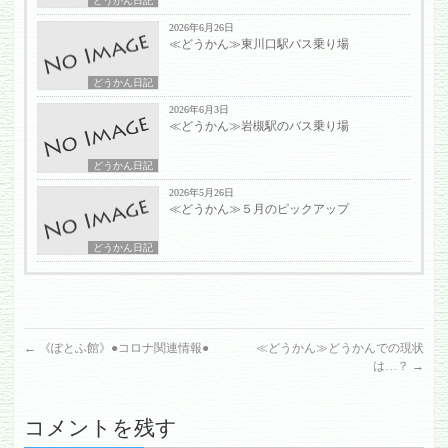
どうかん日記
2026年6月26日
≪どうかん≫東川口駅バス乗り場
どうかん日記
2026年6月3日
≪どうかん≫岩槻駅のバス乗り場
どうかん日記
2026年5月26日
≪どうかん≫５月のピックアップ
どうかん日記
←
《ぽとふ館》●コロナ関連情報●
≪どうかん≫どうかんでの現状
は…？
→
コメントを残す