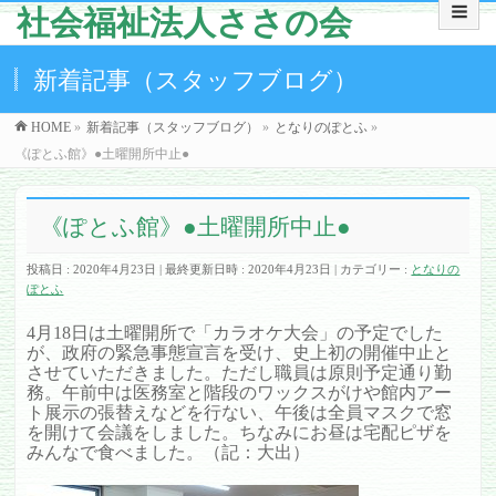
社会福祉法人ささの会
新着記事（スタッフブログ）
HOME
»
新着記事（スタッフブログ）
»
となりのぽとふ
»
《ぽとふ館》●土曜開所中止●
《ぽとふ館》●土曜開所中止●
投稿日 : 2020年4月23日
最終更新日時 : 2020年4月23日
カテゴリー :
となりの
ぽとふ
4月18日は土曜開所で「カラオケ大会」の予定でした
が、政府の緊急事態宣言を受け、史上初の開催中止と
させていただきました。ただし職員は原則予定通り勤
務。午前中は医務室と階段のワックスがけや館内アー
ト展示の張替えなどを行ない、午後は全員マスクで窓
を開けて会議をしました。ちなみにお昼は宅配ピザを
みんなで食べました。（記：大出）