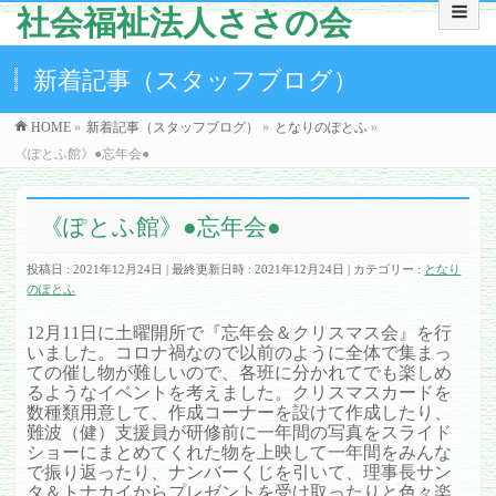
社会福祉法人ささの会
新着記事（スタッフブログ）
HOME
»
新着記事（スタッフブログ）
»
となりのぽとふ
»
《ぽとふ館》●忘年会●
《ぽとふ館》●忘年会●
投稿日 : 2021年12月24日
最終更新日時 : 2021年12月24日
カテゴリー :
となり
のぽとふ
12月11日に土曜開所で『忘年会＆クリスマス会』を行
いました。コロナ禍なので以前のように全体で集まっ
ての催し物が難しいので、各班に分かれてでも楽しめ
るようなイベントを考えました。クリスマスカードを
数種類用意して、作成コーナーを設けて作成したり、
難波（健）支援員が研修前に一年間の写真をスライド
ショーにまとめてくれた物を上映して一年間をみんな
で振り返ったり、ナンバーくじを引いて、理事長サン
タ＆トナカイからプレゼントを受け取ったりと色々楽