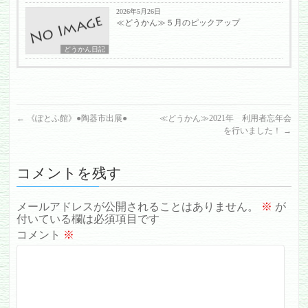
2026年5月26日
≪どうかん≫５月のピックアップ
どうかん日記
←
《ぽとふ館》●陶器市出展●
≪どうかん≫2021年 利用者忘年会
を行いました！
→
コメントを残す
メールアドレスが公開されることはありません。
※
が
付いている欄は必須項目です
コメント
※