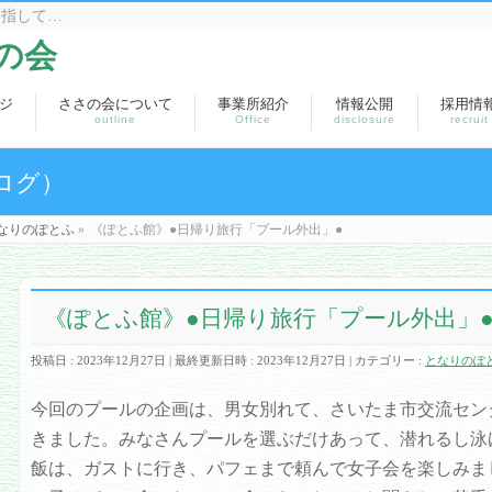
目指して…
の会
ジ
ささの会について
事業所紹介
情報公開
採用情
outline
Office
disclosure
recruit
ログ）
なりのぽとふ
»
《ぽとふ館》●日帰り旅行「プール外出」●
《ぽとふ館》●日帰り旅行「プール外出」
投稿日 : 2023年12月27日
最終更新日時 : 2023年12月27日
カテゴリー :
となりのぽ
今回のプールの企画は、男女別れて、さいたま市交流セン
きました。みなさんプールを選ぶだけあって、潜れるし泳
飯は、ガストに行き、パフェまで頼んで女子会を楽しみま