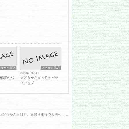
どうかん日記
どうかん日記
2026年5月26日
岩槻駅のバ
≪どうかん≫５月のピッ
クアップ
≪どうかん≫11月、日帰り旅行で大洗へ！
→