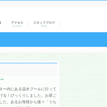
報
アクセス
スタッフブログ
access
Blog
●
とふ
ター内にある温水プールに行って
げる！びっくりしました。お昼ご
した。あるお母様から後々「うち