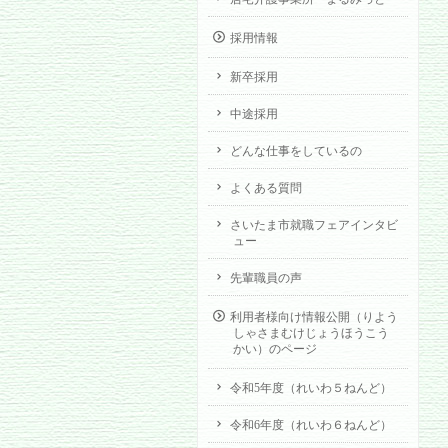
採用情報
新卒採用
中途採用
どんな仕事をしているの
よくある質問
さいたま市就職フェアインタビ
ュー
先輩職員の声
利用者様向け情報公開（りよう
しゃさまむけじょうほうこう
かい）のページ
令和5年度（れいわ５ねんど）
令和6年度（れいわ６ねんど）