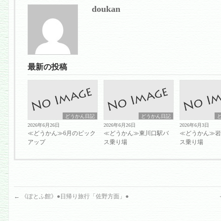
doukan
最新の投稿
どうかん日記
どうかん日記
2026年6月26日
2026年6月26日
2026年6月3日
≪どうかん≫6月のピック
≪どうかん≫東川口駅バ
≪どうかん≫
アップ
ス乗り場
ス乗り場
←
《ぽとふ館》●日帰り旅行「佐野方面」●