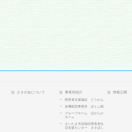
ささの会について
事業所紹介
情報公開
障害者支援施設 どうかん
多機能型事業所 ぽとふ館
グループホーム ほがらか
ホーム
さいたま市岩槻区障害者生
活支援センター ささぼし