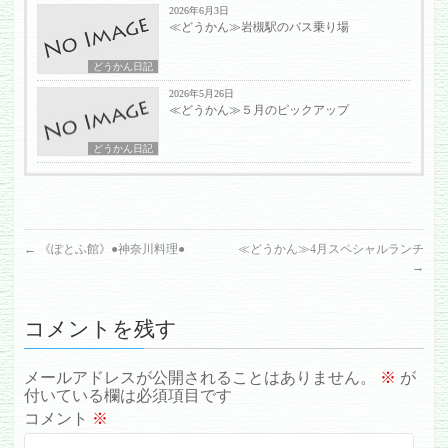
2026年6月3日
≪どうかん≫岩槻駅のバス乗り場
どうかん日記
2026年5月26日
≪どうかん≫５月のピックアップ
どうかん日記
←
《ぽとふ館》●神奈川料理●
≪どうかん≫4月スペシャルランチ
→
コメントを残す
メールアドレスが公開されることはありません。
※
が
付いている欄は必須項目です
コメント
※