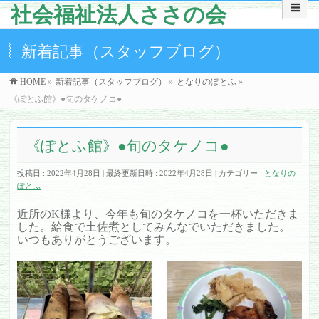
社会福祉法人ささの会
新着記事（スタッフブログ）
HOME
»
新着記事（スタッフブログ）
»
となりのぽとふ
»
《ぽとふ館》●旬のタケノコ●
《ぽとふ館》●旬のタケノコ●
投稿日 : 2022年4月28日
最終更新日時 : 2022年4月28日
カテゴリー :
となりの
ぽとふ
近所のK様より、今年も旬のタケノコを一杯いただきま
した。給食で土佐煮としてみんなでいただきました。
いつもありがとうございます。