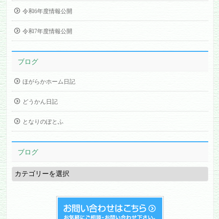
令和6年度情報公開
令和7年度情報公開
ブログ
ほがらかホーム日記
どうかん日記
となりのぽとふ
ブログ
ブ
ロ
グ