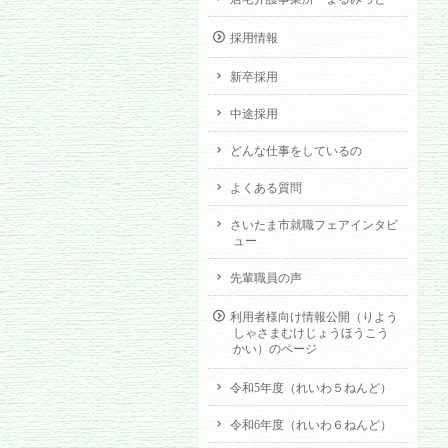
採用情報
新卒採用
中途採用
どんな仕事をしているの
よくある質問
さいたま市就職フェアインタビ
ュー
先輩職員の声
利用者様向け情報公開（りよう
しゃさまむけじょうほうこう
かい）のページ
令和5年度（れいわ５ねんど）
令和6年度（れいわ６ねんど）