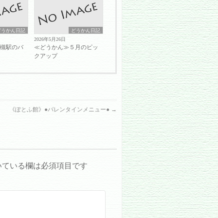
どうかん日記
どうかん日記
2026年5月26日
岩槻駅のバ
≪どうかん≫５月のピッ
クアップ
《ぽとふ館》●バレンタインメニュー●
→
いている欄は必須項目です