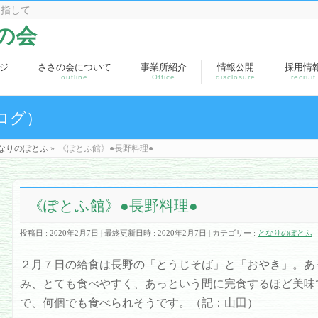
目指して…
の会
ジ
ささの会について
事業所紹介
情報公開
採用情
outline
Office
disclosure
recruit
ログ）
なりのぽとふ
»
《ぽとふ館》●長野料理●
《ぽとふ館》●長野料理●
投稿日 : 2020年2月7日
最終更新日時 : 2020年2月7日
カテゴリー :
となりのぽとふ
２月７日の給食は長野の「とうじそば」と「おやき」。あ
み、とても食べやすく、あっという間に完食するほど美味
で、何個でも食べられそうです。（記：山田）