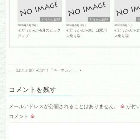
どうかん日記
どうかん日記
2026年6月26日
2026年6月26日
2026年6月3日
≪どうかん≫6月のピック
≪どうかん≫東川口駅バ
≪どうかん≫
アップ
ス乗り場
ス乗り場
←
《ぽとふ館》●試作！「キーマカレー」●
コメントを残す
メールアドレスが公開されることはありません。
※
が付
コメント
※