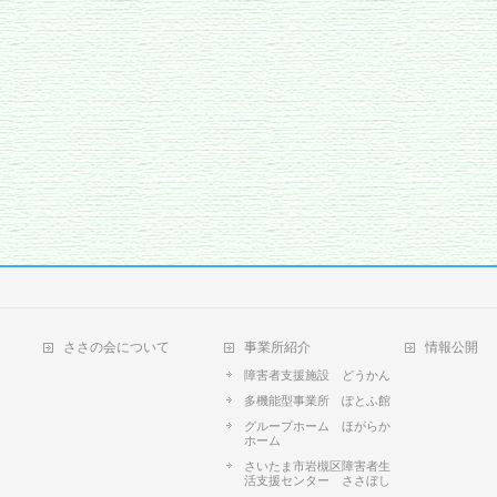
ささの会について
事業所紹介
情報公開
障害者支援施設 どうかん
多機能型事業所 ぽとふ館
グループホーム ほがらか
ホーム
さいたま市岩槻区障害者生
活支援センター ささぼし