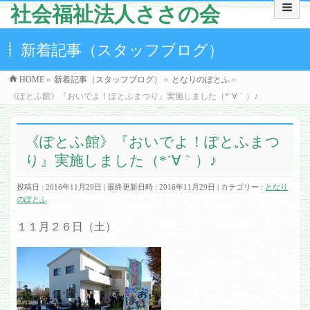
社会福祉法人ささの会
新着記事（スタッフブログ）
HOME
»
新着記事（スタッフブログ）
»
となりのぽとふ
»
《ぽとふ館》『おいでよ！ぽとふまつり』実施しました（*´∀｀）♪
《ぽとふ館》『おいでよ！ぽとふまつ
り』実施しました（*´∀｀）♪
投稿日 : 2016年11月29日
最終更新日時 : 2016年11月29日
カテゴリー :
となり
のぽとふ
１１月２６日（土）