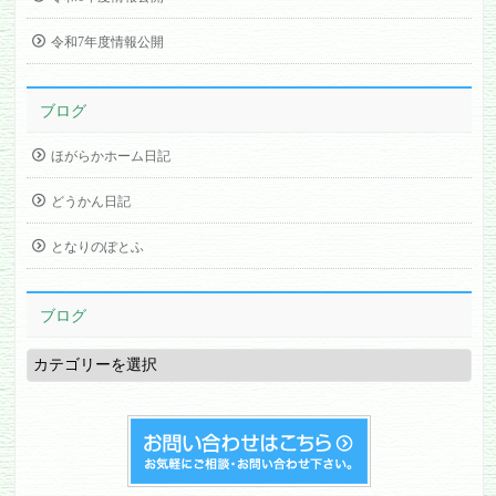
令和7年度情報公開
ブログ
ほがらかホーム日記
どうかん日記
となりのぽとふ
ブログ
ブ
ロ
グ