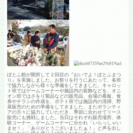
ぽとふ館が開所して２回目の『おいでよ！ぽとふまつ
り』を実施しました。お祭りを行うにあたって、各班
で協力しながら様々な準備をしてきました。キャロッ
ト班ではゲームコーナーや施設内の装飾などを、オニ
オン班ではさをり製品などの販売品、会場の看板、食
券やチラシの作成を、ポテト班では施設内の清掃、野
菜販売のための準備をしてきました。またボランティ
アの方々に協力していただき、季節に合わせてリース
販売にも挑戦しました。当日はそれぞれ販売場所、体
験コーナー、ゲームコーナーに分かれ「いらっしゃい
ませ！」「ありがとうございましたぁ！」と声を出し