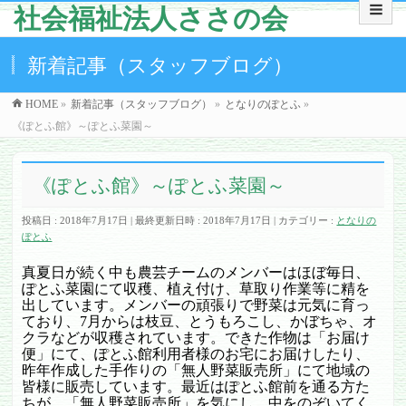
社会福祉法人ささの会
新着記事（スタッフブログ）
HOME
»
新着記事（スタッフブログ）
»
となりのぽとふ
»
《ぽとふ館》～ぽとふ菜園～
《ぽとふ館》～ぽとふ菜園～
投稿日 : 2018年7月17日
最終更新日時 : 2018年7月17日
カテゴリー :
となりの
ぽとふ
真夏日が続く中も農芸チームのメンバーはほぼ毎日、
ぽとふ菜園にて収穫、植え付け、草取り作業等に精を
出しています。メンバーの頑張りで野菜は元気に育っ
ており、
7
月からは枝豆、とうもろこし、かぼちゃ、オ
クラなどが収穫されています。できた作物は「お届け
便」にて、ぽとふ館利用者様のお宅にお届けしたり、
昨年作成した手作りの「無人野菜販売所」にて地域の
皆様に販売しています。最近はぽとふ館前を通る方た
ちが、「無人野菜販売所」を気にし、中をのぞいてく