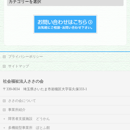
ロ
グ
プライバシーポリシー
サイトマップ
社会福祉法人ささの会
〒339-0034 埼玉県さいたま市岩槻区大字笹久保333-1
ささの会について
事業所紹介
障害者支援施設 どうかん
多機能型事業所 ぽとふ館