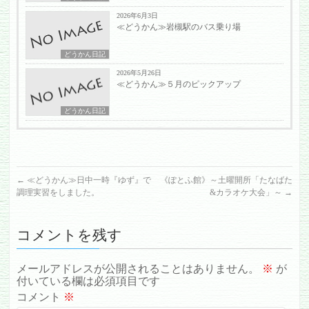
2026年6月3日
≪どうかん≫岩槻駅のバス乗り場
どうかん日記
2026年5月26日
≪どうかん≫５月のピックアップ
どうかん日記
←
≪どうかん≫日中一時『ゆず』で
《ぽとふ館》～土曜開所「たなばた
調理実習をしました。
&カラオケ大会」～
→
コメントを残す
メールアドレスが公開されることはありません。
※
が
付いている欄は必須項目です
コメント
※