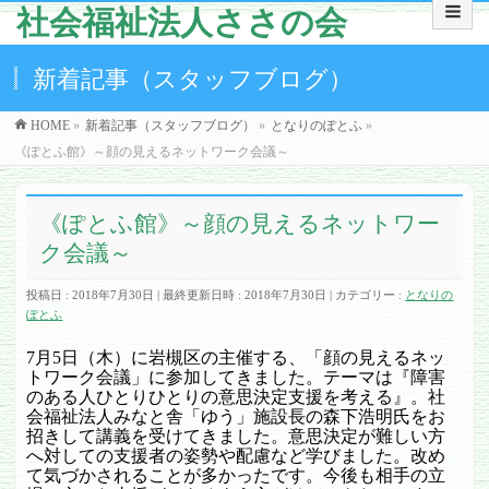
社会福祉法人ささの会
新着記事（スタッフブログ）
HOME
»
新着記事（スタッフブログ）
»
となりのぽとふ
»
《ぽとふ館》～顔の見えるネットワーク会議～
《ぽとふ館》～顔の見えるネットワー
ク会議～
投稿日 : 2018年7月30日
最終更新日時 : 2018年7月30日
カテゴリー :
となりの
ぽとふ
7
月
5
日（木）に岩槻区の主催する、「顔の見えるネッ
トワーク会議」に参加してきました。テーマは『障害
のある人ひとりひとりの意思決定支援を考える』。社
会福祉法人みなと舎「ゆう」施設長の森下浩明氏をお
招きして講義を受けてきました。意思決定が難しい方
へ対しての支援者の姿勢や配慮など学びました。改め
て気づかされることが多かったです。今後も相手の立