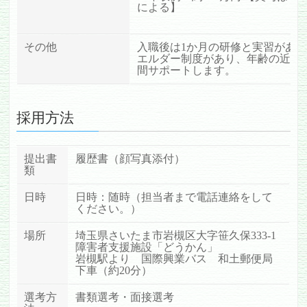
による】
その他
入職後は1か月の研修と実習があ
エルダー制度があり、年齢の近い
間サポートします。
採用方法
提出書
履歴書（顔写真添付）
類
日時
日時：随時（担当者まで電話連絡をして
ください。）
場所
埼玉県さいたま市岩槻区大字笹久保333-1
障害者支援施設「どうかん」
岩槻駅より 国際興業バス 和土郵便局
下車（約20分）
選考方
書類選考・面接選考