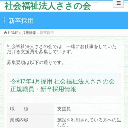
社会福祉法人ささの会
新卒採用
HOME
»
採用情報
»
新卒採用
社会福祉法人ささの会では、一緒にお仕事をしていた
だける支援員を募集しています。
募集要項は以下の通りです。
令和7年4月採用 社会福祉法人ささの会
正規職員・新卒採用情報
職 種
支援員
業務内容
施設を利用されている方への生活
など。