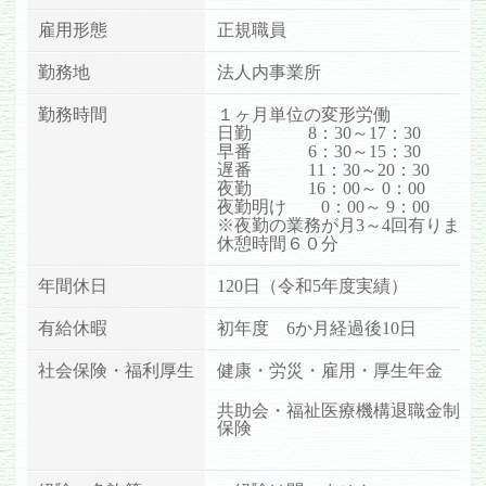
雇用形態
正規職員
勤務地
法人内事業所
勤務時間
１ヶ月単位の変形労働
日勤 8：30～17：30
早番 6：30～15：30
遅番 11：30～20：30
夜勤 16：00～ 0：00
夜勤明け 0：00～ 9：00
※夜勤の業務が月3～4回有ります
休憩時間６０分
年間休日
120日（令和5年度実績）
有給休暇
初年度 6か月経過後10日
社会保険・福利厚生
健康・労災・雇用・厚生年金
共助会・福祉医療機構退職金制度
保険