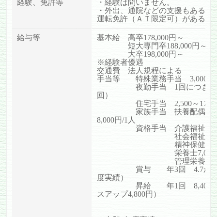
経験、
免許等
・経験は問いません。
・外出、通院などの支援もあるた
運転免許（ＡＴ限定可）
があると
給与等
基本給
高卒178,000円～
短大専門卒188,000円～
大卒198,000円～
※経験者優遇
交通費
法人規程による
手当等 特殊業務手当 3,000円
夜勤手当 1回につき8,00
回）
住宅手当 2,500～17,00
家族手当 扶養配偶者11,0
8,000円/1人
資格手当 介護福祉士7,0
社会
福祉士10
精神保健福祉士10,
栄養士7,000
管理栄養士10,0
賞与 年3回 4.7か月分
度実績）
昇給 年1回 8,400
スアップ4,800円）