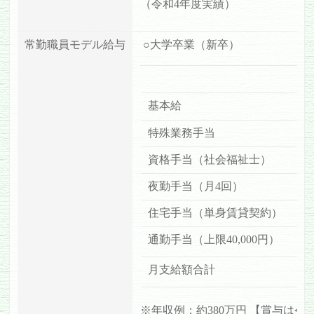
（
令和4年度実績）
常勤職員モデル給与
○大学卒業（新卒）
基本給
1
特殊業務手当
3
資格手当（社会福祉士）
1
夜勤手当（月4回）
3
住宅手当（単身賃貸契約）
1
通勤手当（上限40,000円）
8
月支給額合計
2
※年収例：約380万円 【賞与は令