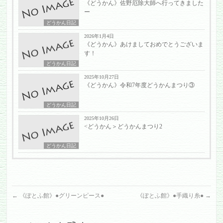
《どうかん》佐野厄除大師へ行ってきました
ー
どうかん日記
2026年1月4日
《どうかん》あけましておめでとうございま
す！
どうかん日記
2025年10月27日
《どうかん》令和7年度どうかんまつり③
どうかん日記
2025年10月26日
<どうかん＞どうかんまつり2
どうかん日記
←
《ぽとふ館》●グリーンピース●
《ぽとふ館》●手織り糸●
→