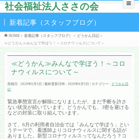
社会福祉法人ささの会
新着記事（スタッフブログ）
HOME
»
新着記事（スタッフブログ）
»
どうかん日記
»
≪どうかん≫みんなで学ぼう！～コロナウィルスについて～
≪どうかん≫みんなで学ぼう！～コロ
ナウィルスについて～
投稿日 : 2020年6月5日
最終更新日時 : 2020年6月5日
カテゴリー :
どうかん日
記
緊急事態宣言が解除になりましたが、まだ予断を許さ
ない状況が続いています。どうかんでも、3密を避ける
などの対策に取り組んでいます。
さて、6月の利用者自治会では「みんなで学ぼう」とい
うテーマで、看護師よりコロナウィルスに関する話が
ありました。新型コロナウィルスってなんだろう？コ