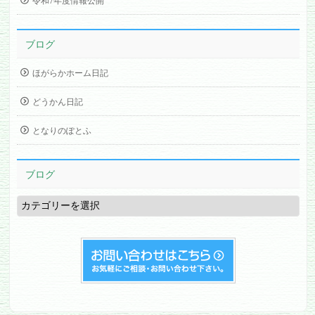
令和7年度情報公開
ブログ
ほがらかホーム日記
どうかん日記
となりのぽとふ
ブログ
ブ
ロ
グ