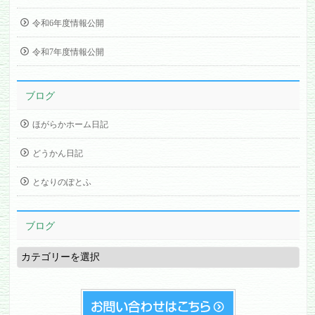
令和6年度情報公開
令和7年度情報公開
ブログ
ほがらかホーム日記
どうかん日記
となりのぽとふ
ブログ
ブ
ロ
グ