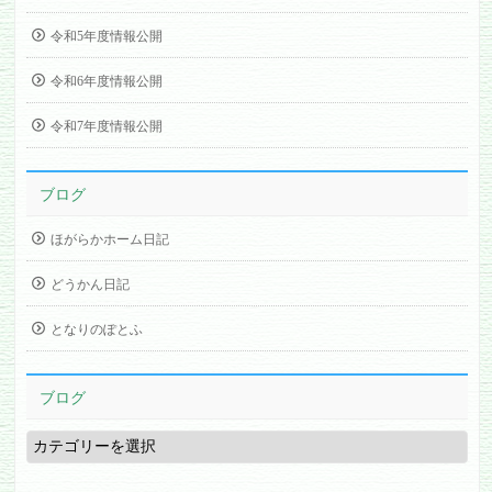
令和5年度情報公開
令和6年度情報公開
令和7年度情報公開
ブログ
ほがらかホーム日記
どうかん日記
となりのぽとふ
ブログ
ブ
ロ
グ