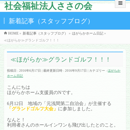
社会福祉法人ささの会
新着記事（スタッフブログ）
HOME
»
新着記事（スタッフブログ）
»
ほがらかホーム日記
»
≪ほがらか≫グランドゴルフ！！！
≪ほがらか≫グランドゴルフ！！！
投稿日 : 2016年6月17日
最終更新日時 : 2016年9月17日
カテゴリー :
ほがらか
ホーム日記
こんにちは
ほがらかホーム支援員のNです。
6月12日 地域の「元浅間第二自治会」が主催する
「グランドゴルフ大会」
に参加しました。
なんと！
利用者さんのホールインワンも飛び出したとのこと。