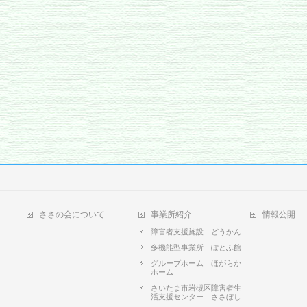
ささの会について
事業所紹介
情報公開
障害者支援施設 どうかん
多機能型事業所 ぽとふ館
グループホーム ほがらか
ホーム
さいたま市岩槻区障害者生
活支援センター ささぼし