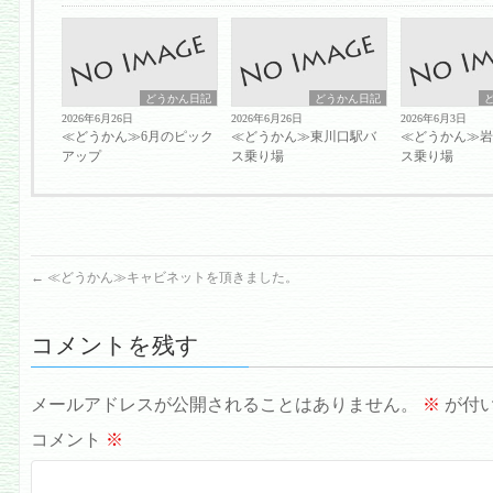
どうかん日記
どうかん日記
2026年6月26日
2026年6月26日
2026年6月3日
≪どうかん≫6月のピック
≪どうかん≫東川口駅バ
≪どうかん≫
アップ
ス乗り場
ス乗り場
←
≪どうかん≫キャビネットを頂きました。
コメントを残す
メールアドレスが公開されることはありません。
※
が付
コメント
※