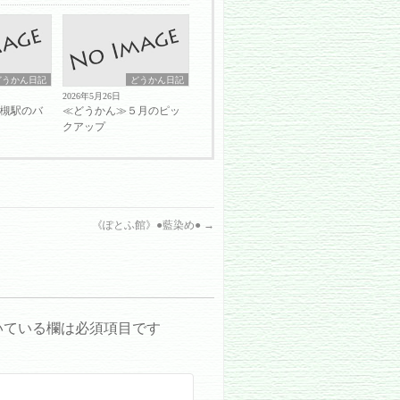
どうかん日記
どうかん日記
2026年5月26日
岩槻駅のバ
≪どうかん≫５月のピッ
クアップ
《ぽとふ館》●藍染め●
→
いている欄は必須項目です