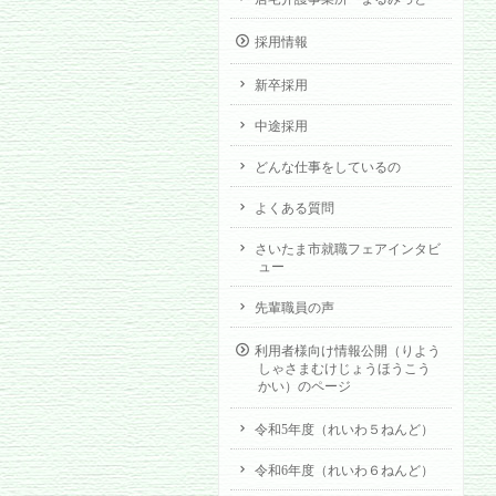
採用情報
新卒採用
中途採用
どんな仕事をしているの
よくある質問
さいたま市就職フェアインタビ
ュー
先輩職員の声
利用者様向け情報公開（りよう
しゃさまむけじょうほうこう
かい）のページ
令和5年度（れいわ５ねんど）
令和6年度（れいわ６ねんど）