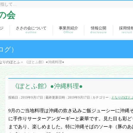
目指して…
の会
ジ
ささの会について
事業所紹介
情報公開
採用情
outline
Office
disclosure
recruit
ログ）
なりのぽとふ
»
《ぽとふ館》●沖縄料理●
《ぽとふ館》●沖縄料理●
投稿日 : 2019年9月17日
最終更新日時 : 2019年9月17日
カテゴリー :
となりのぽと
9
月のご当地料理は沖縄の炊き込みご飯ジューシーに沖縄
に手作りサーターアンダーギーと豪華です。見た目も彩ど
まであり、楽しめました。特に沖縄そばのソーキ（豚のあ