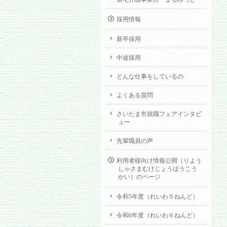
採用情報
新卒採用
中途採用
どんな仕事をしているの
よくある質問
さいたま市就職フェアインタビ
ュー
先輩職員の声
利用者様向け情報公開（りよう
しゃさまむけじょうほうこう
かい）のページ
令和5年度（れいわ５ねんど）
令和6年度（れいわ６ねんど）