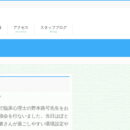
報
アクセス
スタッフブログ
access
Blog
ふ
で臨床心理士の野本路可先生をお
強会を行ないました。当日はぽと
者さんが過ごしやすい環境設定や