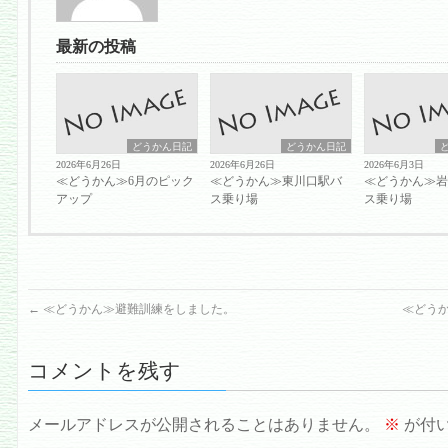
最新の投稿
どうかん日記
どうかん日記
2026年6月26日
2026年6月26日
2026年6月3日
≪どうかん≫6月のピック
≪どうかん≫東川口駅バ
≪どうかん≫
アップ
ス乗り場
ス乗り場
←
≪どうかん≫避難訓練をしました。
≪どうか
コメントを残す
メールアドレスが公開されることはありません。
※
が付