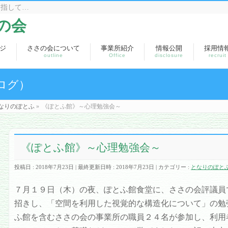
目指して…
の会
ジ
ささの会について
事業所紹介
情報公開
採用情
outline
Office
disclosure
recruit
ログ）
なりのぽとふ
»
《ぽとふ館》～心理勉強会～
《ぽとふ館》～心理勉強会～
投稿日 : 2018年7月23日
最終更新日時 : 2018年7月23日
カテゴリー :
となりのぽと
７月１９日（木）の夜、ぽとふ館食堂に、ささの会評議員
招きし、「空間を利用した視覚的な構造化について」の勉
ふ館を含むささの会の事業所の職員２４名が参加し、利用