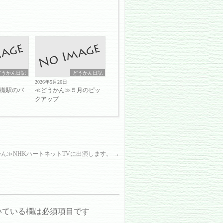
どうかん日記
どうかん日記
2026年5月26日
岩槻駅のバ
≪どうかん≫５月のピッ
クアップ
ん≫NHKハートネットTVに出演します。
→
いている欄は必須項目です