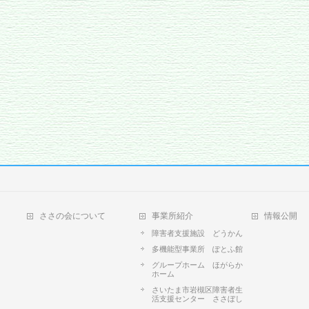
ささの会について
事業所紹介
情報公開
障害者支援施設 どうかん
多機能型事業所 ぽとふ館
グループホーム ほがらか
ホーム
さいたま市岩槻区障害者生
活支援センター ささぼし