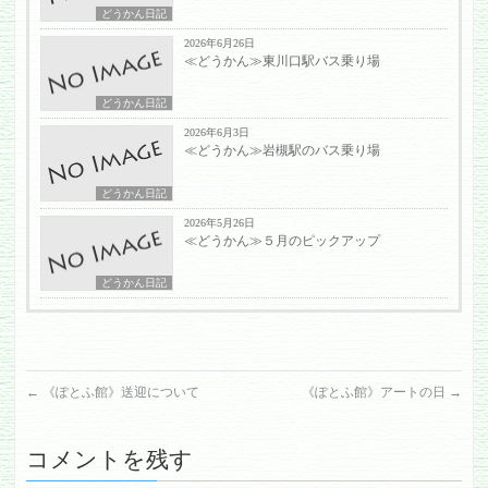
どうかん日記
2026年6月26日
≪どうかん≫東川口駅バス乗り場
どうかん日記
2026年6月3日
≪どうかん≫岩槻駅のバス乗り場
どうかん日記
2026年5月26日
≪どうかん≫５月のピックアップ
どうかん日記
←
《ぽとふ館》送迎について
《ぽとふ館》アートの日
→
コメントを残す