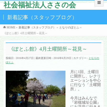
社会福祉法人ささの会
新着記事（スタッフブログ）
HOME
»
新着記事（スタッフブログ）
»
となりのぽとふ
»
《ぽとふ館》4月土曜開所～花見～
《ぽとふ館》4月土曜開所～花見～
投稿日 : 2016年4月27日
最終更新日時 : 2016年6月29日
カテゴリー :
となりの
ぽとふ
月に1回、土曜日
に開所し、レクリ
エーションを中心
に行なう「土曜開
所」。
今月はみんなで
『岩槻城址公園』
にお花見に行きま