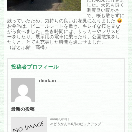
した。天気も良く
調度良い暖かさ
で、桜も散らずに
残っていたため、気持ちの良いお花見になりました
お弁当は、ビニールシートを敷き、キレイな桜を見な
がら食べました。空き時間には、サッカーやフリスビ
ーをしたり、展示用の電車に乗ったり、公園散策をし
たりと、とても充実した時間を過ごせました。
（ぽとふ館：高橋）
投稿者プロフィール
doukan
最新の投稿
2026年6月26日
≪どうかん≫6月のピックアップ